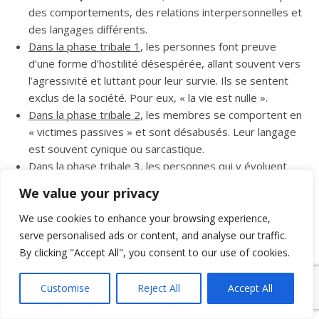
des comportements, des relations interpersonnelles et
des langages différents.
Dans la phase tribale 1
, les personnes font preuve
d’une forme d’hostilité désespérée, allant souvent vers
l’agressivité et luttant pour leur survie. Ils se sentent
exclus de la société. Pour eux, « la vie est nulle ».
Dans la phase tribale 2
, les membres se comportent en
« victimes passives » et sont désabusés. Leur langage
est souvent cynique ou sarcastique.
Dans la phase tribale 3
, les personnes qui y évoluent
ont confiance en elles-mêmes et se comportent tels
We value your privacy
des « guerriers solitaires », faisant état d’être souvent
frustré par le manque d’ambition de leurs pairs.
We use cookies to enhance your browsing experience,
Dans la phase tribale 4
, on voit apparaître ce qu’on
serve personalised ads or content, and analyse our traffic.
appelle une « fierté tribale » qui anime ses membres.
By clicking "Accept All", you consent to our use of cookies.
Leur leitmotiv est « Nous sommes géniaux (et pas les
autres) ».
Customise
Reject All
Accept All
Dans les tribus en phase 5
, les membres sont mus par