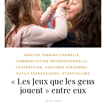
,
ANALYSE TRANSACTIONNELLE
,
COMMUNICATION INTERPERSONNELLE
,
,
COOPÉRATION
EQUILIBRE PERSONNEL
,
OUTILS PÉDAGOGIQUES
STORYTELLING
« Les Jeux que les gens
jouent » entre eux
31/01/2023