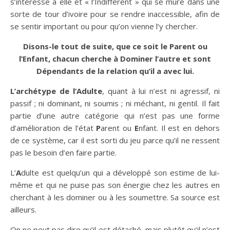
s’intéresse à elle et « l’Indifférent » qui se mure dans une
sorte de tour d’ivoire pour se rendre inaccessible, afin de
se sentir important ou pour qu’on vienne l’y chercher.
Disons-le tout de suite, que ce soit le Parent ou
l’Enfant, chacun cherche à Dominer l’autre
et sont
Dépendants de la relation qu’il a avec lui.
L’archétype de l’Adulte
, quant à lui n’est ni agressif, ni
passif ; ni dominant, ni soumis ; ni méchant, ni gentil. Il fait
partie d’une autre catégorie qui n’est pas une forme
d’amélioration de l’état
P
arent ou
E
nfant. Il est en dehors
de ce système, car il est sorti du jeu parce qu’il ne ressent
pas le besoin d’en faire partie.
L’
A
dulte est quelqu’un qui a développé son estime de lui-
même et qui ne puise pas son énergie chez les autres en
cherchant à les dominer ou à les soumettre. Sa source est
ailleurs.
On ne peut pas dire qu’il est détaché, mais plutôt qu’il n’est