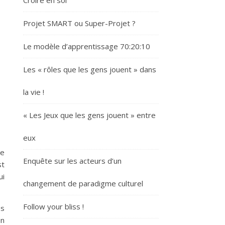
Croire en soi
Projet SMART ou Super-Projet ?
Le modèle d’apprentissage 70:20:10
Les « rôles que les gens jouent » dans
la vie !
s
« Les Jeux que les gens jouent » entre
eux
re
Enquête sur les acteurs d’un
st
ui
changement de paradigme culturel
Follow your bliss !
es
un