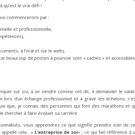
qu’est le vrai défi !
 nous commencerons par :
onnelle et professionnelle,
ompétences),
uments, à l’oral et sur le web),
ar beaucoup de postes à pourvoir sont « cachés » et accessible
quer sur soi, à se vendre comme ont dit, à demander le salai
n lors d’un échange professionnel et à gravir les échelons, c’e
uoi que, je connais des personnes qui font des marathons et q
de chercher à faire évoluer sa carrière.
rsonnalisés, vous apprendrez ce que signifie prendre soin de c
 appelle cela : «
L’entreprise de soi
« , ce qui fait référence à 